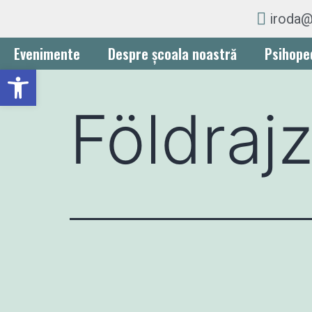
iroda@
Evenimente
Despre școala noastră
Psihope
Deschide bara de unelte
Földraj