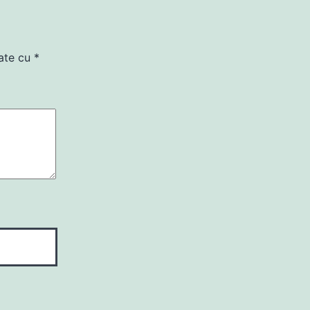
cate cu
*