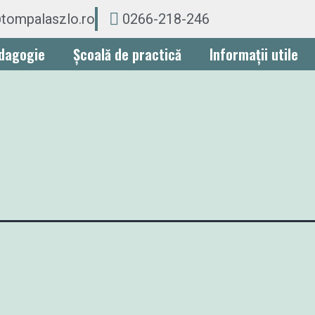
tompalaszlo.ro
0266-218-246
dagogie
Școală de practică
Informații utile
z