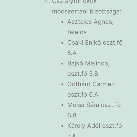
Osztályfőnökök
módszertani bizottsága:
Asztalos Ágnes,
felelős
Csáki Enikő oszt.fő
5.A
Bajkó Melinda,
oszt,fő 5.B
Gothárd Carmen
oszt.fő 6.A
Moisa Sára oszt.fő
6.B
Károly Adél oszt.fő
7.A