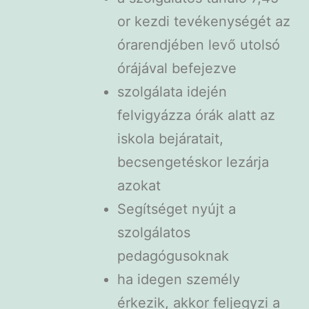
or kezdi tevékenységét az
órarendjében levő utolsó
órájával befejezve
szolgálata idején
felvigyázza órák alatt az
iskola bejáratait,
becsengetéskor lezárja
azokat
Segítséget nyújt a
szolgálatos
pedagógusoknak
ha idegen személy
érkezik, akkor feljegyzi a