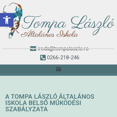
Eszköztár megnyitása
iroda@tompalaszlo.ro
0266-218-246
A TOMPA LÁSZLÓ ÁLTALÁNOS
ISKOLA BELSŐ MŰKÖDÉSI
SZABÁLYZATA