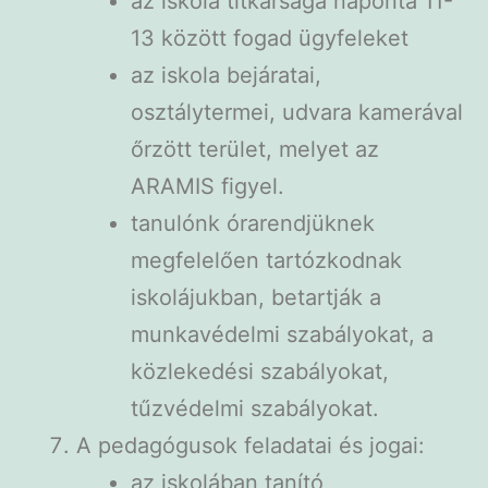
az iskola titkársága naponta 11-
13 között fogad ügyfeleket
az iskola bejáratai,
osztálytermei, udvara kamerával
őrzött terület, melyet az
ARAMIS figyel.
tanulónk órarendjüknek
megfelelően tartózkodnak
iskolájukban, betartják a
munkavédelmi szabályokat, a
közlekedési szabályokat,
tűzvédelmi szabályokat.
A pedagógusok feladatai és jogai:
az iskolában tanító