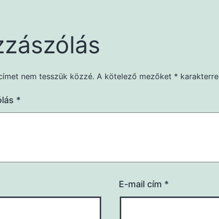
zászólás
címet nem tesszük közzé.
A kötelező mezőket
*
karakterrel
ólás
*
E-mail cím
*