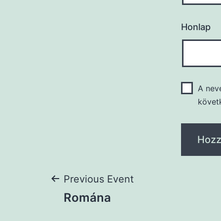
Honlap
A nev
követ
Previous Event
Romána