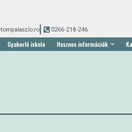
tompalaszlo.ro
0266-218-246
Gyakorló iskola
Hasznos információk
Ka