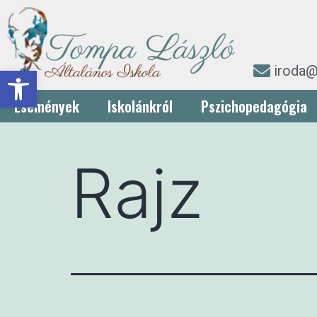
iroda@
Eszköztár megnyitása
Események
Iskolánkról
Pszichopedagógia
Rajz