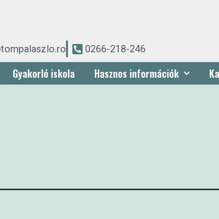
tompalaszlo.ro
0266-218-246
Gyakorló iskola
Hasznos információk
Ka