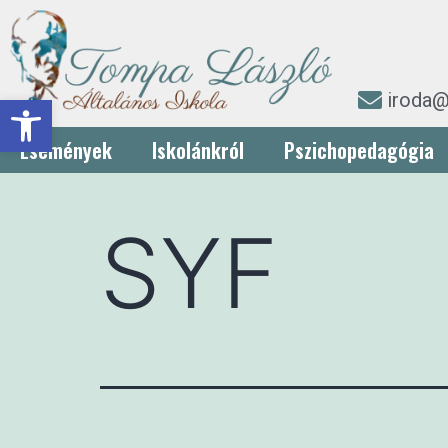
iroda@
Eszköztár megnyitása
Események
Iskolánkról
Pszichopedagógia
SYF