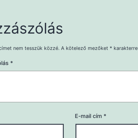
zászólás
címet nem tesszük közzé.
A kötelező mezőket
*
karakterrel
ólás
*
E-mail cím
*