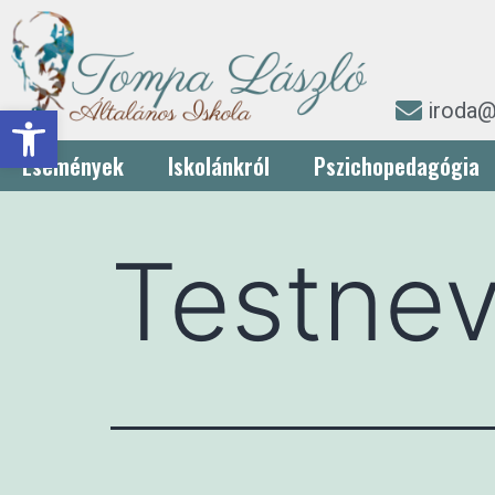
iroda@
Eszköztár megnyitása
Események
Iskolánkról
Pszichopedagógia
Testnev