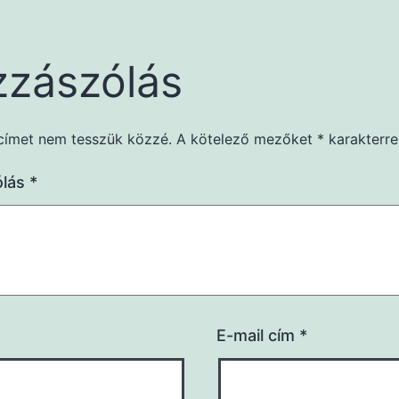
zászólás
címet nem tesszük közzé.
A kötelező mezőket
*
karakterrel
ólás
*
E-mail cím
*