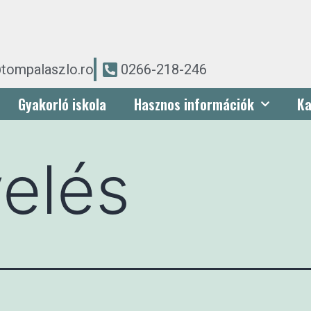
tompalaszlo.ro
0266-218-246
Gyakorló iskola
Hasznos információk
Ka
elés